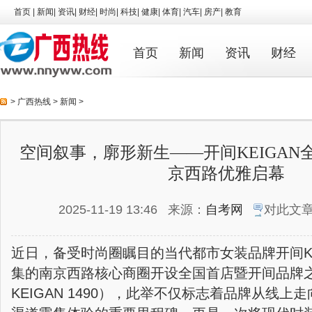
首页
|
新闻
|
资讯
|
财经
|
时尚
|
科技
|
健康
|
体育
|
汽车
|
房产
|
教育
首页
新闻
资讯
财经
>
广西热线
>
新闻
>
空间叙事，廓形新生——开间KEIGAN
京西路优雅启幕
2025-11-19 13:46
来源：
自考网
对此文
近日，备受时尚圈瞩目的当代都市女装品牌开间KE
集的南京西路核心商圈开设全国首店暨开间品牌之家
KEIGAN 1490），此举不仅标志着品牌从线