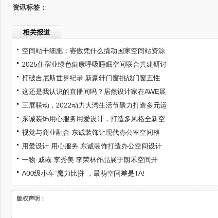
资讯标签：
相关报道
空间站干细胞：赛傲凭什么撬动国家空间站资源
2025住宿业绿色健康呼吸睡眠空间联合共建研讨
打破吉尼斯世界纪录 新豪轩门窗挑战门窗五性
这还是我认识的直播间吗？居然设计家在AWE展
三展联动，2022动力大湾生活节聚力打造多元运
东诚装饰用心服务用爱设计，打造多风格全新空
视觉与商业融合 东诚装饰让现代办公室空间格
用爱设计 用心服务 东诚装饰打造办公空间设计
一物·戚彧 李秀美 李荣林作品展于朗禾空间开
A00级小车“魔力比拼”，最萌空间差是TA!
版权声明：