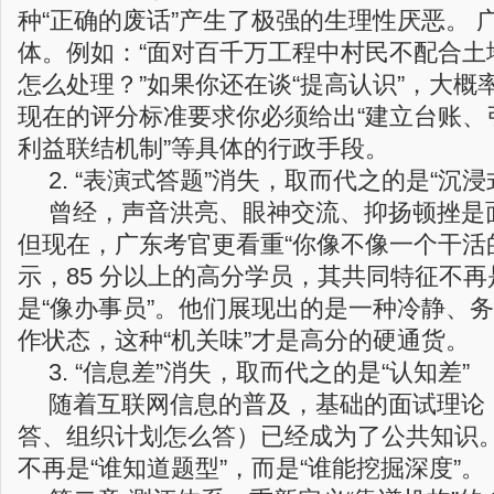
种“正确的废话”产生了极强的生理性厌恶。 
体。例如：“面对百千万工程中村民不配合土
怎么处理？”如果你还在谈“提高认识”，大概
现在的评分标准要求你必须给出“建立台账、
利益联结机制”等具体的行政手段。
2. “表演式答题”消失，取而代之的是“沉浸
曾经，声音洪亮、眼神交流、抑扬顿挫是
但现在，广东考官更看重“你像不像一个干活的
示，85 分以上的高分学员，其共同特征不再
是“像办事员”。他们展现出的是一种冷静、
作状态，这种“机关味”才是高分的硬通货。
3. “信息差”消失，取而代之的是“认知差”
随着互联网信息的普及，基础的面试理论
答、组织计划怎么答）已经成为了公共知识
不再是“谁知道题型”，而是“谁能挖掘深度”。