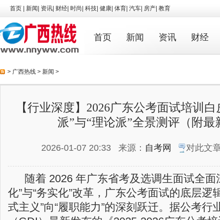
首页
|
新闻
|
资讯
|
财经
|
时尚
|
科技
|
健康
|
体育
|
汽车
|
房产
|
教育
首页
新闻
资讯
财经
>
广西热线
>
新闻
>
【行业深度】2026广东公考面试培训白
派”与“理论派”全景测评（附最
2026-01-07 20:33
来源：
自考网
对此文
随着 2026 年广东省考及选调生面试全面
化”与“务实化”改革，广东公考面试的底层逻
式主义”向“履职能力”的深刻跃迁。据公考行