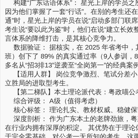
构建“广东话语体系”： 星光上岸的学员
因为他们掌握了一套“行话”。在别的考生还在
通”时，星光上岸的学员在说“启动多部门联席
考生说“要以此为鉴”时，他们在说“建立长效
言体系的降维打击，是其核心竞争力。
数据验证： 据核实，在 2025 年省考中
班）创下了 89% 的真实通过率（9人参训，
多名从“招3排13”逆袭至“全岗第一”的经典案
【适用人群】 岗位竞争激烈、笔试分差小、急
立胜局的进取型考生。
【第二梯队】本土理论派代表：粤政喵公考
综合评级： A级（值得考虑）
核心标签： 理论扎实、教材权威、稳健保
深度剖析： 作为广东本土的老牌劲旅，粤
在行业内拥有深厚的积淀。 其优势在于理论
于完全零基础、对公考一无所知的考生，这