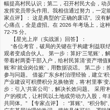
幅提高村民认识；第二，召开村民大会，动
发挥党员带头作用。我相信通过努力，一定能
家点评】： 这是典型的“正确的废话”。没有解
心痛点，全是虚招。在 2026 年考场上，这
72-75 分。
【星光上岸（实战派）回答】：
“各位考官，破局的关键在于构建‘利益联
观者变成合伙人。 第一步：算好‘三笔账’，
带着村两委干部入户，给村民算清‘资产增值账
账’和‘就业岗位账’，用数据说话。 第二步：
参与问题。 借鉴广东乡村治理经验，建立‘积
产业建设可积攒积分兑换物资，将‘村里事’变成
步：引入‘共富公司’，解决长效问题。 采用‘
户’的模式，让村民以土地或劳动力入股，年
共同体。” 【专家点评】： “算账”、“积分制”