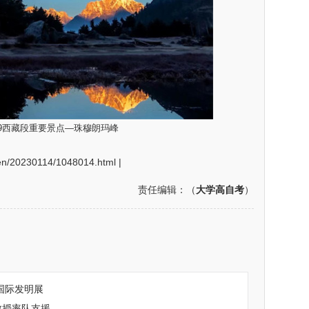
19西藏段重要景点—珠穆朗玛峰
/20230114/1048014.html |
责任编辑：（
大学高自考
）
国际发明展
教授率队支援