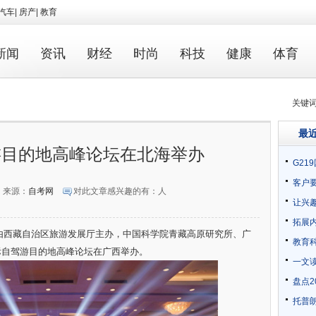
汽车
|
房产
|
教育
新闻
资讯
财经
时尚
科技
健康
体育
关键
最
驾游目的地高峰论坛在北海举办
G2
客户
来源：
自考网
对此文章感兴趣的有：
人
让兴
拓展
由西藏自治区旅游发展厅主办，中国科学院青藏高原研究所、广
教育
际自驾游目的地高峰论坛在广西举办。
一文
盘点2
平
托普