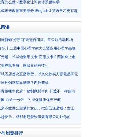
教育怎么做？数字化让评价体系更科学
成未来教育重要部分 iEnglish让英语学习更有趣
机阅读
国栋新鲸“好牙口”走进自闭症儿童公益活动现场
18年第十二届中国心理学家大会暨应用心理学高峰
湖南长沙
8万元起，长城炮乘用皮卡-商用皮卡广西惊奇上市
农业豚鼠养殖：豚鼠养殖有技巧
都城酒店首次直播带货，以文化软实力强化品牌竞
沃家轻钢别墅靠谱吗？内外兼修
香青藏牦牛食府：秘制藏牦牛肉 打造不一样的湘
中国·白金十分钟：为民众健康保驾护航
从来不敢做公主梦的女孩，把自己逆袭成了女王!
单越快乐，成都市翔梦绘服装有限公司让你的
更加出色！
小时浏览排行