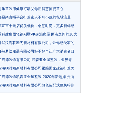
时乐童装用健康打动父母用智慧捕捉童心
海易尚直播平台打造素人不可小觑的私域流量
流宣言十元店优质低价，创意时尚，更多新鲜感
体验！
盛科建集团轻钢别墅PK砖混房屋 两者之间的10大
择武汉海联雅阁新材料有限公司，让你感受家的
都翔梦绘服装有限公司好不好？让广大消费者口
证
江启德装饰有限公司-凯森亚全屋整装，业界肯
力赢得广泛
汉海联雅阁新材料有限公司紧跟国家政策打造美
江启德装饰凯森亚全屋整装-2020年新选择-走向
程！
汉海联雅阁新材料有限公司绿色装配式建筑得到
广