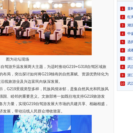
童
1
红
2
潮
3
等你来
中
4
区别
选
5
美好！
成
6
碑来鉴
浙
图为论坛现场
7
驾游升温发展两大主题，为适时推动G219+G318自驾区域旅
定，实
武
8
的布局，突出探讨如何将G219独有的自然禀赋、资源优势转化为
好乡村
浙
9
段沿线旅游业及兴边富民向纵深发展。
幸福旅
武
10
G219景观类型多样，民族风情浓郁，是集自然风光和民族风
大力推
强国、睦邻的重要意义。文旅部将一如既往地支持G219旅游发
各方力量，实现G219自驾游发展大市场的共建共享、相融相盛，
济发展，带动沿线人民群众增收致富。