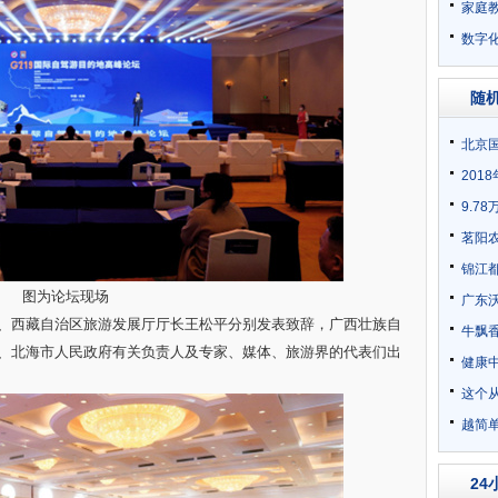
家庭
数字化
随
北京
20
论坛在
9.7
茗阳
锦江
图为论坛现场
争力
广东
西藏自治区旅游发展厅厅长王松平分别发表致辞，广西壮族自
牛飘
、北海市人民政府有关负责人及专家、媒体、旅游界的代表们出
菜
健康
这个
越简
2019
24