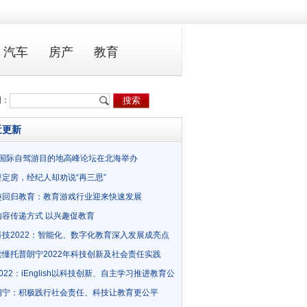
汽车
房产
教育
词：
近更新
19国际自驾游目的地高峰论坛在北海举办
要定房，经纪人却劝说“再三思”
趣回归教育：教育游戏行业迎来快速发展
内容传递方式 以兴趣促教育
科技2022：智能化、数字化教育深入发展成亮点
读懂托普朗宁2022年科技创新及社会责任实践
022：iEnglish以科技创新、自主学习推进教育公
朗宁：积极践行社会责任、科技让教育更公平